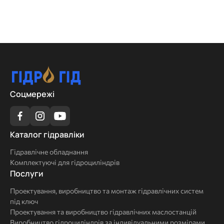
Соцмережі
Каталог
Каталог гідравліки
гідравліки
Гідравлічне обладнання
Комплектуючі для гідроциліндрів
Послуги
Послуги
Проектування, виробництво та монтаж гідравлічних систем
під ключ
Проектування та виробництво гідравлічних маслостанцій
Виробництво гідроциліндрів за індивідуальними розмірами