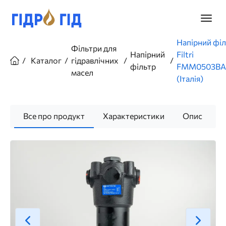
Перейти
до
Головн
основного
меню
вмісту
Рядок
Напірний фі
Фільтри для
навіґації
Напірний
Filtri
Каталог
гідравлічних
фільтр
FMM0503BA
масел
(Італія)
Все про продукт
Характеристики
Опис