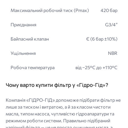
Максимальний робочий тиск (Pmax)
420 бар
Приєднання
G3/4”
Байпасний клапан
Є (6 бар ±10%)
Ущільнення
NBR
Робоча температура
від −25°C до +110°C
Чому варто купити фільтр у «Гідро-Гід»?
Компанія «ГІДРО-ГІД» допоможе підібрати фільтр не
лише за тиском і витратою, а й за класом чистоти
масла, типом насоса, чутливістю гідроапаратури та
режимом роботи системи. Правильно підібраний
напірний фільтр — це не просто очищення масла, а