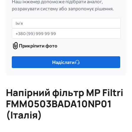
Наш інженер допоможе підібрати аналог,
розрахувати систему або запропонує рішення.
Імʼя
Телефон
Прикріпити фото
Прикріпити
фото
Лише
Надіслати
один
файл.
Обмеження:
256
Напірний фільтр MP Filtri
МБ.
Дозволені
FMM0503BADA10NP01
типи:
(Італія)
gif
jpg
jpeg