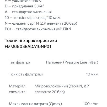
A — ущільнення NBR
D — приєднання G3/4”
A — стандартне виконання
10 — тонкість фільтрації 10 мкм
N — елемент серії N (ΔP елемента 20 бар)
P01 — стандартне виконання MP Filtri
Технічні характеристики
FMM0503BADA10NP01
Тип фільтра
Напірний (Pressure Line Filter)
Тонкість фільтрації
10 мкм
Матеріал
Мікроволоконний (серія N, ΔP
елемента
елемента 20 бар)
Максимальна витрата (Qmax)
100 л/хв