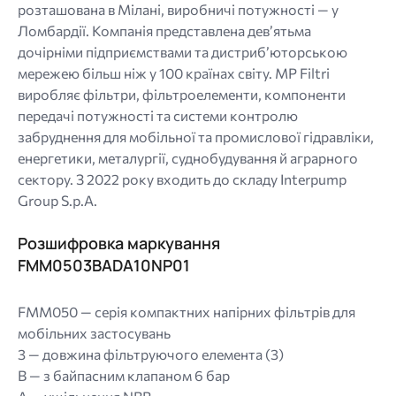
розташована в Мілані, виробничі потужності — у
Ломбардії. Компанія представлена дев’ятьма
дочірніми підприємствами та дистриб’юторською
мережею більш ніж у 100 країнах світу. MP Filtri
виробляє фільтри, фільтроелементи, компоненти
передачі потужності та системи контролю
забруднення для мобільної та промислової гідравліки,
енергетики, металургії, суднобудування й аграрного
сектору. З 2022 року входить до складу Interpump
Group S.p.A.
Розшифровка маркування
FMM0503BADA10NP01
FMM050 — серія компактних напірних фільтрів для
мобільних застосувань
3 — довжина фільтруючого елемента (3)
B — з байпасним клапаном 6 бар