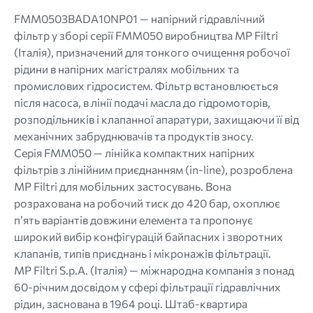
png.
FMM0503BADA10NP01 — напірний гідравлічний
фільтр у зборі серії FMM050 виробництва MP Filtri
(Італія), призначений для тонкого очищення робочої
рідини в напірних магістралях мобільних та
промислових гідросистем. Фільтр встановлюється
після насоса, в лінії подачі масла до гідромоторів,
розподільників і клапанної апаратури, захищаючи її від
механічних забруднювачів та продуктів зносу.
Серія FMM050 — лінійка компактних напірних
фільтрів з лінійним приєднанням (in-line), розроблена
MP Filtri для мобільних застосувань. Вона
розрахована на робочий тиск до 420 бар, охоплює
п’ять варіантів довжини елемента та пропонує
широкий вибір конфігурацій байпасних і зворотних
клапанів, типів приєднань і мікронажів фільтрації.
MP Filtri S.p.A. (Італія) — міжнародна компанія з понад
60-річним досвідом у сфері фільтрації гідравлічних
рідин, заснована в 1964 році. Штаб-квартира