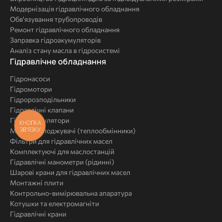
Модернізація гідравлічного обладнання
Обв'язування трубопроводів
Ремонт гідравлічного обладнання
Заправка гідроакумуляторів
Аналіз стану масла в гідросистемі
Комплексні
Гідравлічне обладнання
рішення
Гідронасоси
Гідромотори
Гідророзподільники
Гідравлічні клапани
Гідроакумулятори
КНОПКА
ЗВ'ЯЗКУ
Маслоохолоджувачі (теплообмінники)
Фільтри для гідравлічних масел
Комплектуючі для маслостанцій
Гідравлічні манометри (рідинні)
Шарові крани для гідравлічних масел
Монтажні плити
Контрольно-вимірювальна апаратура
Котушки та електромагніти
Гідравлічні крани