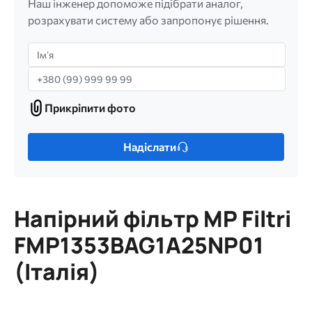
Наш інженер допоможе підібрати аналог,
розрахувати систему або запропонує рішення.
Імʼя
Телефон
Прикріпити фото
Прикріпити
фото
Лише
Надіслати
один
файл.
Обмеження:
256
Напірний фільтр MP Filtri
МБ.
Дозволені
FMP1353BAG1A25NP01
типи:
(Італія)
gif
jpg
jpeg