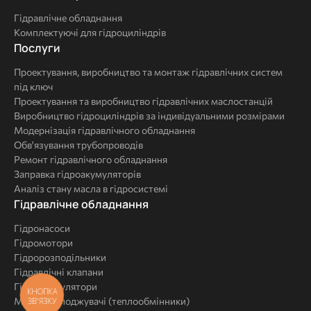
гідравліки
Гідравлічне обладнання
Комплектуючі для гідроциліндрів
Послуги
Послуги
Проектування, виробництво та монтаж гідравлічних систем
під ключ
Проектування та виробництво гідравлічних маслостанцій
Виробництво гідроциліндрів за індивідуальними розмірами
Модернізація гідравлічного обладнання
Обв'язування трубопроводів
Ремонт гідравлічного обладнання
Заправка гідроакумуляторів
Аналіз стану масла в гідросистемі
Комплексні
Гідравлічне обладнання
рішення
Гідронасоси
Гідромотори
Гідророзподільники
Гідравлічні клапани
Гідроакумулятори
КНОПКА
Маслоохолоджувачі (теплообмінники)
ЗВ'ЯЗКУ