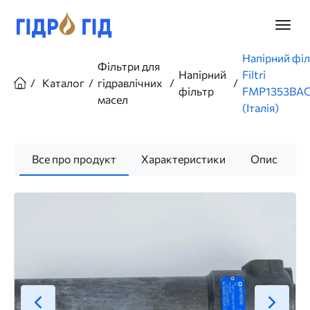
Перейти
до
Головн
основного
меню
вмісту
Рядок
Напірний фі
Фільтри для
навіґації
Напірний
Filtri
Каталог
гідравлічних
фільтр
FMP1353BAG
масел
(Італія)
Все про продукт
Характеристики
Опис