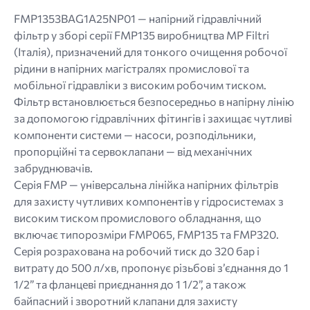
png.
FMP1353BAG1A25NP01 — напірний гідравлічний
фільтр у зборі серії FMP135 виробництва MP Filtri
(Італія), призначений для тонкого очищення робочої
рідини в напірних магістралях промислової та
мобільної гідравліки з високим робочим тиском.
Фільтр встановлюється безпосередньо в напірну лінію
за допомогою гідравлічних фітингів і захищає чутливі
компоненти системи — насоси, розподільники,
пропорційні та сервоклапани — від механічних
забруднювачів.
Серія FMP — універсальна лінійка напірних фільтрів
для захисту чутливих компонентів у гідросистемах з
високим тиском промислового обладнання, що
включає типорозміри FMP065, FMP135 та FMP320.
Серія розрахована на робочий тиск до 320 бар і
витрату до 500 л/хв, пропонує різьбові з’єднання до 1
1/2” та фланцеві приєднання до 1 1/2”, а також
байпасний і зворотний клапани для захисту