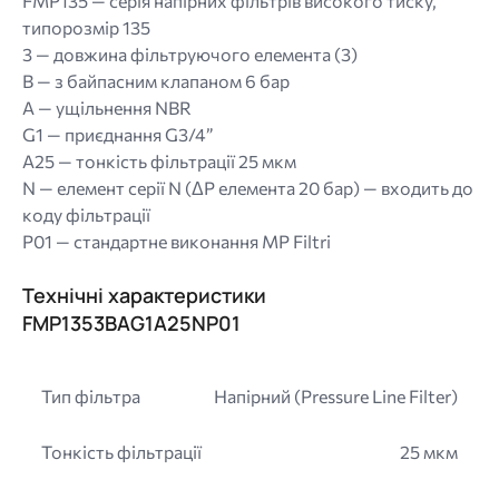
FMP135 — серія напірних фільтрів високого тиску,
типорозмір 135
3 — довжина фільтруючого елемента (3)
B — з байпасним клапаном 6 бар
A — ущільнення NBR
G1 — приєднання G3/4”
A25 — тонкість фільтрації 25 мкм
N — елемент серії N (ΔP елемента 20 бар) — входить до
коду фільтрації
P01 — стандартне виконання MP Filtri
Технічні характеристики
FMP1353BAG1A25NP01
Тип фільтра
Напірний (Pressure Line Filter)
Тонкість фільтрації
25 мкм