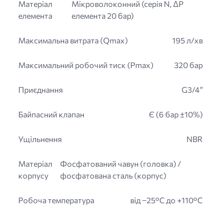
Матеріал
Мікроволоконний (серія N, ΔP
елемента
елемента 20 бар)
Максимальна витрата (Qmax)
195 л/хв
Максимальний робочий тиск (Pmax)
320 бар
Приєднання
G3/4”
Байпасний клапан
Є (6 бар ±10%)
Ущільнення
NBR
Матеріал
Фосфатований чавун (головка) /
корпусу
фосфатована сталь (корпус)
Робоча температура
від −25°C до +110°C