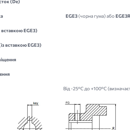
сток (De)
ка
EGE3
(чорна гума) або
EGE3
з вставкою EGE3)
із вставкою EGE3)
міщення
ення
Від -25°C до +100°C (визначає
Image