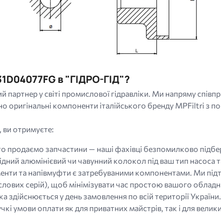
1D04077FG в "ГІДРО-ГІД"?
ий партнер у світі промислової гідравліки. Ми напряму спів
ригінальні компоненти італійського бренду MPFiltri з пов
, ви отримуєте:
о продаємо запчастини — наші фахівці безпомилково підбер
відний алюмінієвий чи чавунний колокол під ваш тип насоса 
енти та напівмуфти є затребуваними компонентами. Ми підт
ислових серій), щоб мінімізувати час простою вашого обладн
а здійснюється у день замовлення по всій території України
чкі умови оплати як для приватних майстрів, так і для вели