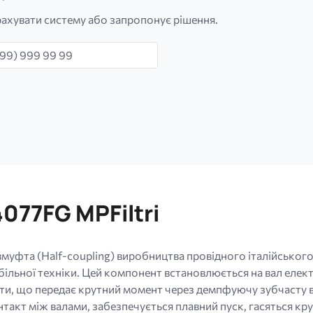
ахувати систему або запропонує рішення.
н
77FG MPFiltri
уфта (Half-coupling) виробництва провідного італійського 
ільної техніки. Цей компонент встановлюється на вал електр
и, що передає крутний момент через демпфуючу зубчасту вс
нтакт між валами, забезпечується плавний пуск, гасяться кру