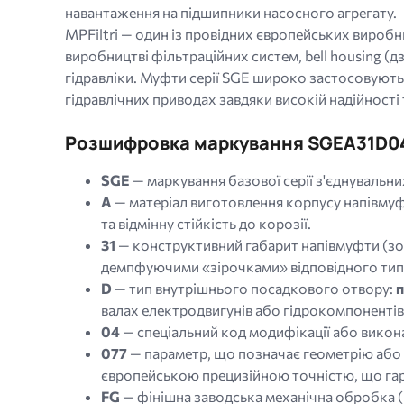
навантаження на підшипники насосного агрегату.
MPFiltri — один із провідних європейських виробник
виробництві фільтраційних систем, bell housing (
гідравліки. Муфти серії SGE широко застосовуютьс
гідравлічних приводах завдяки високій надійності
Розшифровка маркування SGEA31D0
SGE
— маркування базової серії з'єднувальни
A
— матеріал виготовлення корпусу напівму
та відмінну стійкість до корозії.
31
— конструктивний габарит напівмуфти (зов
демпфуючими «зірочками» відповідного ти
D
— тип внутрішнього посадкового отвору:
п
валах електродвигунів або гідрокомпонентів
04
— спеціальний код модифікації або викон
077
— параметр, що позначає геометрію або т
європейською прецизійною точністю, що гар
FG
— фінішна заводська механічна обробка (F