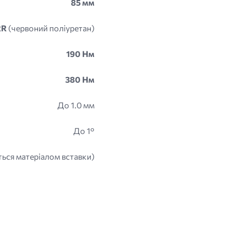
85 мм
RR
(червоний поліуретан)
190 Нм
380 Нм
До 1.0 мм
До 1°
ться матеріалом вставки)