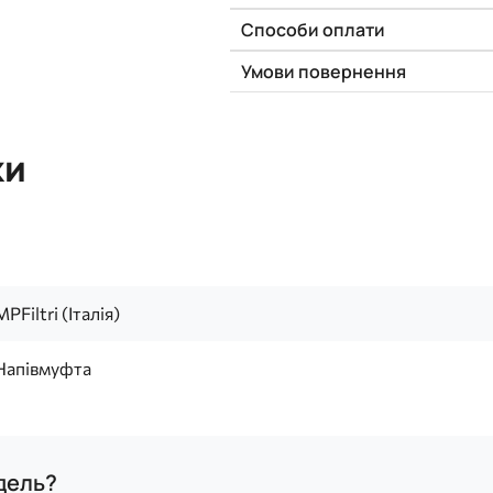
Способи оплати
Умови повернення
ки
MPFiltri (Італія)
Напівмуфта
одель?