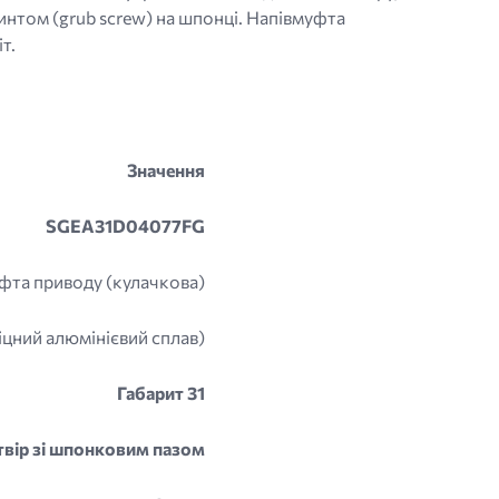
интом (grub screw) на шпонці. Напівмуфта
т.
Значення
SGEA31D04077FG
фта приводу (кулачкова)
цний алюмінієвий сплав)
Габарит 31
вір зі шпонковим пазом