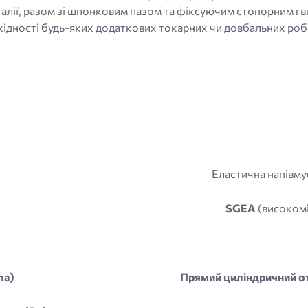
Італії, разом зі шпонковим пазом та фіксуючим стопорним гв
хідності будь-яких додаткових токарних чи довбальних робі
Еластична напівму
SGEA
(високомі
ла)
Прямий циліндричний от