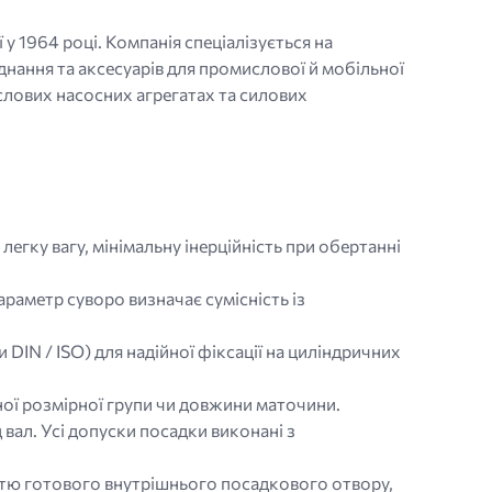
 у 1964 році. Компанія спеціалізується на
днання та аксесуарів для промислової й мобільної
слових насосних агрегатах та силових
егку вагу, мінімальну інерційність при обертанні
раметр суворо визначає сумісність із
 DIN / ISO) для надійної фіксації на циліндричних
ної розмірної групи чи довжини маточини.
вал. Усі допуски посадки виконані з
істю готового внутрішнього посадкового отвору,