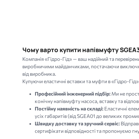
Чому варто купити напівмуфту SGEA3
Компанія «Гідро-Гід» — ваш надійний та перевірен
виробничими майданчиками, постачаючи виключно о
від виробника.
Купуючи еластичні вставки та муфти в «Гідро-Гід»
Професійний інженерний підбір:
Ми не прост
конічну напівмуфту насоса, вставку та відпо
Постійну наявність на складі:
Еластичні елем
усіх габаритів (від SGEA01 до великих пром
Швидку доставку та зручний сервіс:
Відправк
сертифікати відповідності та пропонуємо гну