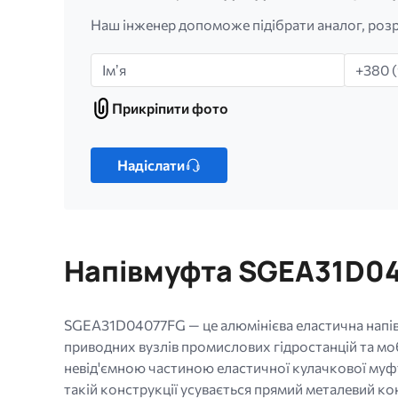
Наш інженер допоможе підібрати аналог, розр
Імʼя
Телефо
Прикріпити фото
Прикріпити
фото
Лише
один
Надіслати
файл.
Обмеження:
256
МБ.
Напівмуфта SGEA31D040
Дозволені
типи:
gif
SGEA31D04077FG — це алюмінієва еластична напівм
jpg
приводних вузлів промислових гідростанцій та моб
jpeg
невід'ємною частиною еластичної кулачкової муфт
png.
такій конструкції усувається прямий металевий ко