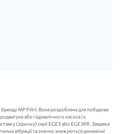
бренду MP Filtri. Вона розроблена для побудови
одвигуна або гідравлічного насоса і є
тавку (зірочку) серії EGE3 або EGE3RR. Завдяки
тильні вібрації та значно знижуються динамічні