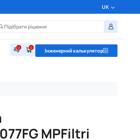
UK
0
0
Інженерний калькулятор
а
77FG MPFiltri