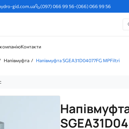
ydro-gid.com.ua
(097) 066 99 56
-
(066) 066 99 56
 компанію
Контакти
Напівмуфта
Напівмуфта SGEA31D04077FG MPFiltri
с
Напівмуфт
SGEA31D040