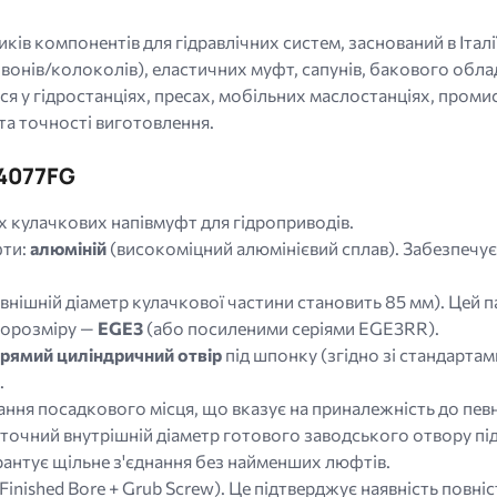
ів компонентів для гідравлічних систем, заснований в Італії
дзвонів/колоколів), еластичних муфт, сапунів, бакового обла
я у гідростанціях, пресах, мобільних маслостанціях, проми
 та точності виготовлення.
4077FG
х кулачкових напівмуфт для гідроприводів.
фти:
алюміній
(високоміцний алюмінієвий сплав). Забезпечує л
нішній діаметр кулачкової частини становить 85 мм). Цей па
порозміру —
EGE3
(або посиленими серіями EGE3RR).
рямий циліндричний отвір
під шпонку (згідно зі стандартами
.
ання посадкового місця, що вказує на приналежність до пев
очний внутрішній діаметр готового заводського отвору під 
антує щільне з'єднання без найменших люфтів.
inished Bore + Grub Screw). Це підтверджує наявність повн