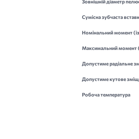
Зовнішній діаметр пелю
Сумісна зубчаста встав
Номінальний момент (і
Максимальний момент (
Допустиме радіальне з
Допустиме кутове зміщ
Робоча температура