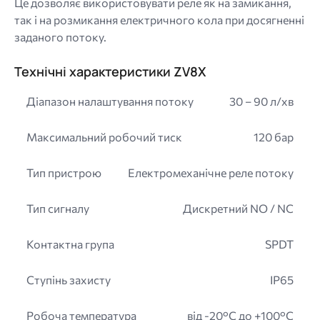
Це дозволяє використовувати реле як на замикання,
так і на розмикання електричного кола при досягненні
заданого потоку.
Технічні характеристики ZV8X
Діапазон налаштування потоку
30 – 90 л/хв
Максимальний робочий тиск
120 бар
Тип пристрою
Електромеханічне реле потоку
Тип сигналу
Дискретний NO / NC
Контактна група
SPDT
Ступінь захисту
IP65
Робоча температура
від -20°C до +100°C