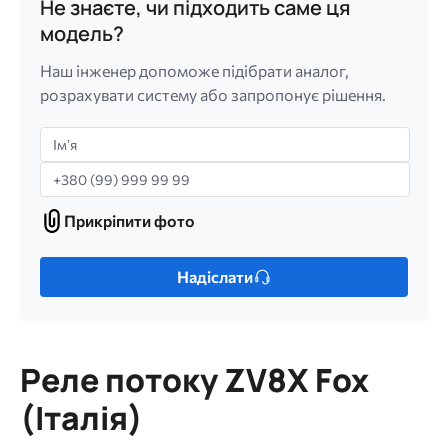
Не знаєте, чи підходить саме ця
модель?
Наш інженер допоможе підібрати аналог,
розрахувати систему або запропонує рішення.
Імʼя
Телефон
Прикріпити фото
Прикріпити
фото
Лише
Надіслати
один
файл.
Обмеження:
256
Реле потоку ZV8X Fox
МБ.
Дозволені
(Італія)
типи: