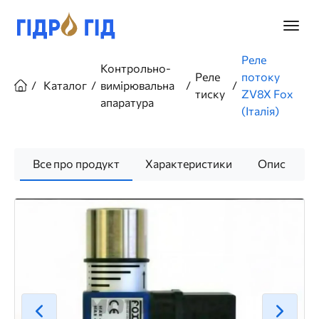
Перейти
до
Головн
основного
меню
вмісту
Рядок
Реле
Контрольно-
навіґації
Реле
потоку
Каталог
вимірювальна
тиску
ZV8X Fox
апаратура
(Італія)
Все про продукт
Характеристики
Опис