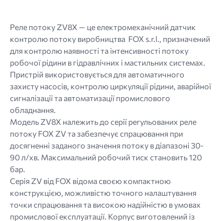
gif
jpg
jpeg
Реле потоку ZV8X — це електромеханічний датчик
png.
контролю потоку виробництва FOX s.r.l., призначений
для контролю наявності та інтенсивності потоку
робочої рідини в гідравлічних і мастильних системах.
Пристрій використовується для автоматичного
захисту насосів, контролю циркуляції рідини, аварійної
сигналізації та автоматизації промислового
обладнання.
Модель ZV8X належить до серії регульованих реле
потоку FOX ZV та забезпечує спрацювання при
досягненні заданого значення потоку в діапазоні 30-
90 л/хв. Максимальний робочий тиск становить 120
бар.
Серія ZV від FOX відома своєю компактною
конструкцією, можливістю точного налаштування
точки спрацювання та високою надійністю в умовах
промислової експлуатації. Корпус виготовлений із