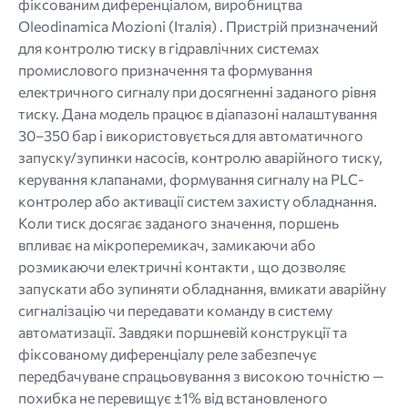
фіксованим диференціалом, виробництва
Oleodinamica Mozioni (Італія) . Пристрій призначений
для контролю тиску в гідравлічних системах
промислового призначення та формування
електричного сигналу при досягненні заданого рівня
тиску. Дана модель працює в діапазоні налаштування
30–350 бар і використовується для автоматичного
запуску/зупинки насосів, контролю аварійного тиску,
керування клапанами, формування сигналу на PLC-
контролер або активації систем захисту обладнання.
Коли тиск досягає заданого значення, поршень
впливає на мікроперемикач, замикаючи або
розмикаючи електричні контакти , що дозволяє
запускати або зупиняти обладнання, вмикати аварійну
сигналізацію чи передавати команду в систему
автоматизації. Завдяки поршневій конструкції та
фіксованому диференціалу реле забезпечує
передбачуване спрацьовування з високою точністю —
похибка не перевищує ±1% від встановленого