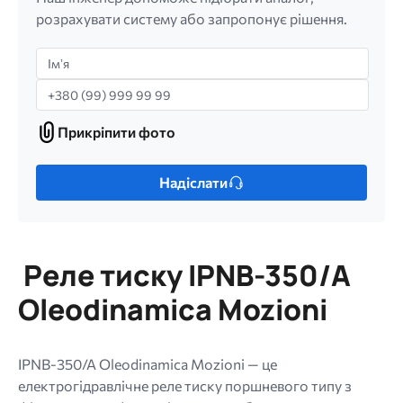
розрахувати систему або запропонує рішення.
Імʼя
Телефон
Прикріпити фото
Прикріпити
фото
Лише
Надіслати
один
файл.
Обмеження:
256
Реле тиску IPNB-350/A
МБ.
Дозволені
Oleodinamica Mozioni
типи:
gif
jpg
IPNB-350/A Oleodinamica Mozioni — це
jpeg
електрогідравлічне реле тиску поршневого типу з
png.