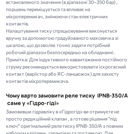
встановленого значення (в діапазоні 30–350 бар) ,
поршень переміщується та впливає на
мікроперемикач, змінюючи стан електричних
контактів.
Налаштування тиску спрацьовування виконується
вручну за допомогою градуйованого маховичка зі
шкалою, що дозволяє точно задати потрібний
робочий діапазон безпосередньо на обладнанні .
Примітка: Для індуктивного навантаження постійного
струму рекомендується використовувати іскрогасний
контакт (варіістор або RC-ланцюжок) для захисту
контактів мікроперемикача.
Чому варто замовити реле тиску IPNB-350/A
саме у «Гідро-гіді»
Замовивши гідравліку в «Гідрогід» ви отримуєте не
просто редукційний клапан , а готове рішення "під
ключ" оригінальний реле тиску IPNB-350/A з повним
набором кріплень, гарантією та доставкою. Для