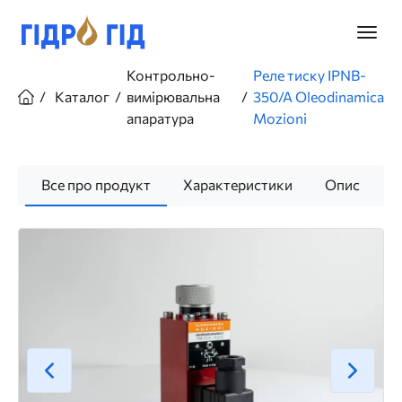
Перейти
до
Головн
основного
меню
вмісту
Рядок
Контрольно-
Реле тиску IPNB-
навіґації
Каталог
вимірювальна
350/A Oleodinamica
апаратура
Mozioni
Все про продукт
Характеристики
Опис