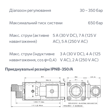
Діапазон регулювання
30 – 350 бар
Максимальний тиск системи
650 бар
Макс. струм (активне
5 A (30 V DC), 7 A (125 V
навантаження)
AC), 5 A (250 V AC)
Макс. струм (індуктивне
3 A (30 V DC), 4 A (125
навантаження, cos φ=0,4)
V AC), 2 A (250 V AC)
Приєднувальні розміри IPNB-350/A
Image