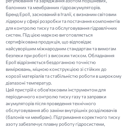
регулювання та заряджання азотом поршневих,
балонних та мембранних гідроакумуляторів.
Бренд Epoll, заснований в Італії, є визнаним світовим
лідером у сфері розробки та постачання компонентів
для контролю тиску та обслуговування гідравлічних
систем. Під цією маркою виготовляється
сертифікована продукція, що відповідає
найсуворішим міжнародним стандартам та вимогам
безпеки при роботі з високим тиском. Обладнання
Epoll відрізняється бездоганною точністю
вимірювань, міцною конструкцією зі стійких до
корозії матеріалів та стабільністю роботи в широкому
діапазоні температур.
Цей пристрій є обов'язковим інструментом для
періодичного контролю тиску газу та заправки
акумуляторів після проведення технічного
обслуговування або заміни внутрішніх розділювачів
(балонів чи мембран). Підтримання коректного тиску
азоту забезпечує плавну роботу гідросистеми,