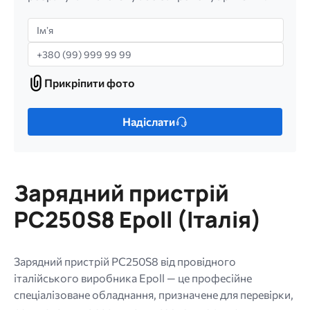
Імʼя
Телефон
Прикріпити фото
Прикріпити
фото
Лише
Надіслати
один
файл.
Обмеження:
256
Зарядний пристрій
МБ.
Дозволені
PC250S8 Epoll (Італія)
типи:
gif
jpg
Зарядний пристрій PC250S8 від провідного
jpeg
італійського виробника Epoll — це професійне
png.
спеціалізоване обладнання, призначене для перевірки,