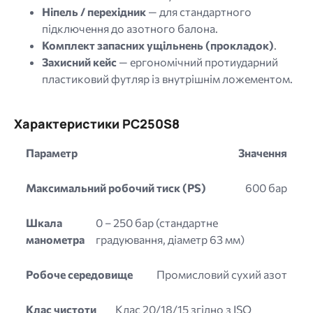
Ніпель / перехідник
— для стандартного
підключення до азотного балона.
Комплект запасних ущільнень (прокладок)
.
Захисний кейс
— ергономічний протиударний
пластиковий футляр із внутрішнім ложементом.
Характеристики PC250S8
Параметр
Значення
Максимальний робочий тиск (PS)
600 бар
Шкала
0 – 250 бар (стандартне
манометра
градуювання, діаметр 63 мм)
Робоче середовище
Промисловий сухий азот
Клас чистоти
Клас 20/18/15 згідно з ISO