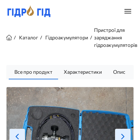
Перейти
до
Головн
основного
меню
вмісту
Рядок
Пристрої для
навіґації
Каталог
Гідроакумулятори
заряджання
гідроакумуляторів
Все про продукт
Характеристики
Опис