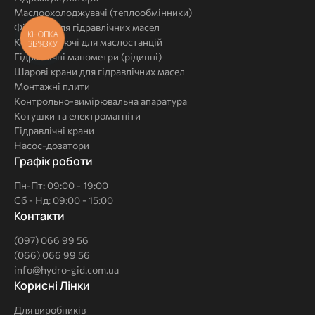
Маслоохолоджувачі (теплообмінники)
Фільтри для гідравлічних масел
КНОПКА
Комплектуючі для маслостанцій
ЗВ'ЯЗКУ
Гідравлічні манометри (рідинні)
Шарові крани для гідравлічних масел
Монтажні плити
Контрольно-вимірювальна апаратура
Котушки та електромагніти
Гідравлічні крани
Насос-дозатори
Графік роботи
Пн-Пт: 09:00 - 19:00
Сб - Нд: 09:00 - 15:00
Контакти
(097) 066 99 56
(066) 066 99 56
info@hydro-gid.com.ua
Корисні
Корисні Лінки
Лінки
Для виробників