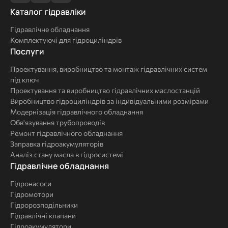
Каталог
Каталог гідравліки
гідравліки
Гідравлічне обладнання
Комплектуючі для гідроциліндрів
Послуги
Послуги
Проектування, виробництво та монтаж гідравлічних систем
під ключ
Проектування та виробництво гідравлічних маслостанцій
Виробництво гідроциліндрів за індивідуальними розмірами
Модернізація гідравлічного обладнання
Обв'язування трубопроводів
Ремонт гідравлічного обладнання
Заправка гідроакумуляторів
Аналіз стану масла в гідросистемі
Комплексні
Гідравлічне обладнання
рішення
Гідронасоси
Гідромотори
Гідророзподільники
Гідравлічні клапани
Гідроакумулятори