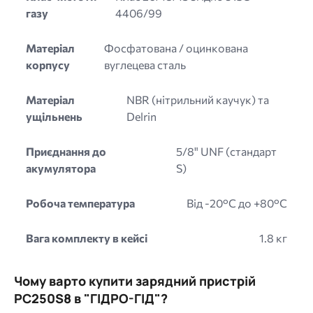
газу
4406/99
Матеріал
Фосфатована / оцинкована
корпусу
вуглецева сталь
Матеріал
NBR (нітрильний каучук) та
ущільнень
Delrin
Приєднання до
5/8" UNF (стандарт
акумулятора
S)
Робоча температура
Від -20°C до +80°C
Вага комплекту в кейсі
1.8 кг
Чому варто купити зарядний пристрій
PC250S8 в "ГІДРО-ГІД"?