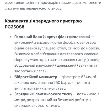
ефективне гасіння гідроударів та захищає компоненти
системи від передчасного зносу.
Комплектація зарядного пристрою
PC250S8
Головний блок (корпус фільтра/клапана)
—
виконаний з високоякісної фосфатованої або
оцинкованої вуглецевої сталі, стійкої до корозії.
Включає в себе з'єднання для газового клапана
гідроакумулятора, гвинт скидання тиску (голку),
вбудований випускний (дренажний) вентиль та
зворотний клапан.
Вібростійкий манометр
— діаметром 63 мм, зі
шкалою вимірювання 250 бар для точного
зняття показників тиску газу.
Зарядний шланг високого тиску
— довжиною 3
метри, розрахований на безпечну роботу в
системах високого тиску.