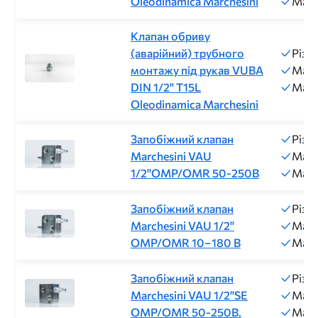
Oleodinamica Marchesini
Макс
Клапан обриву
(аварійний) трубного
Різь
монтажу під рукав VUBA
Макс
DIN 1/2" T15L
Макс
Oleodinamica Marchesini
Запобіжний клапан
Різь
Marchesini VAU
Макс
1/2"OMP/OMR 50-250B
Макс
Запобіжний клапан
Різь
Marchesini VAU 1/2"
Макс
OMP/OMR 10–180 B
Макс
Запобіжний клапан
Різь
Marchesini VAU 1/2"SE
Макс
OMP/OMR 50-250B.
Макс