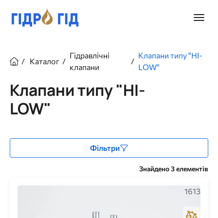
Перейти
до
Головн
основного
меню
вмісту
Рядок
Гідравлічні
Клапани типу "HI-
Каталог
навіґації
клапани
LOW"
Клапани типу "HI-
LOW"
Фільтри
Знайдено 3 елементів
1613