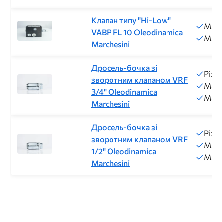
Клапан типу "Hi-Low"
Макс
VABP FL 10 Oleodinamica
Макс
Marchesini
Дросель-бочка зі
Різь
зворотним клапаном VRF
Макс
3/4" Oleodinamica
Макс
Marchesini
Дросель-бочка зі
Різь
зворотним клапаном VRF
Макс
1/2" Oleodinamica
Макс
Marchesini