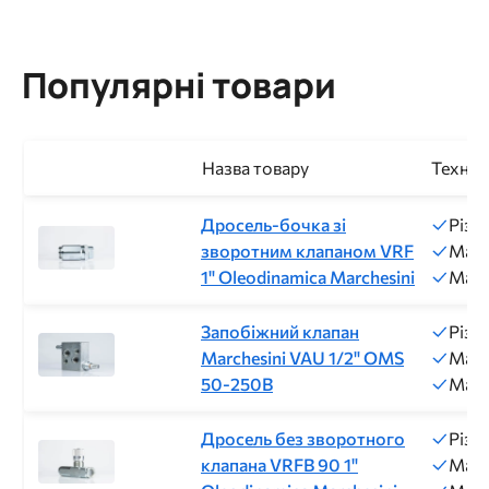
Популярні товари
Назва товару
Техніч
Дросель-бочка зі
Різь
зворотним клапаном VRF
Макс
1" Oleodinamica Marchesini
Макс
Запобіжний клапан
Різь
Marchesini VAU 1/2" OMS
Макс
50-250B
Макс
Дросель без зворотного
Різь
клапана VRFB 90 1"
Макс