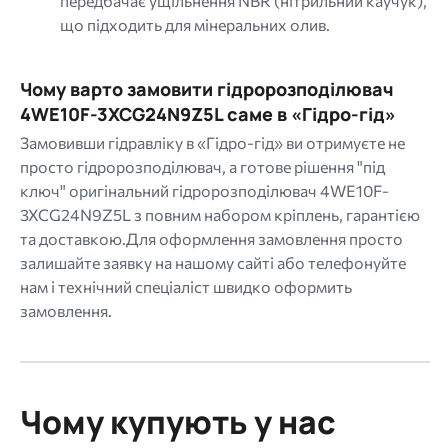
передбачає ущільнення NBR (нітрильний каучук),
що підходить для мінеральних олив.
Чому варто замовити гідророзподілювач
4WE10F-3XCG24N9Z5L саме в «Гідро-гід»
Замовивши гідравліку в «Гідро-гід» ви отримуєте не
просто гідророзподілювач, а готове рішення "під
ключ" оригінальний гідророзподілювач 4WE10F-
3XCG24N9Z5L з повним набором кріплень, гарантією
та доставкою.Для оформлення замовлення просто
залишайте заявку на нашому сайті або телефонуйте
нам і технічний спеціаліст швидко оформить
замовлення.
Чому купують у нас