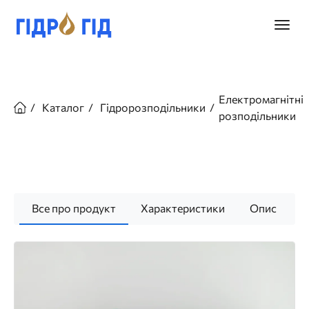
Перейти
до
Головн
основного
меню
вмісту
Рядок
навіґації
Електромагнітні
Каталог
Гідророзподільники
розподільники
Все про продукт
Характеристики
Опис