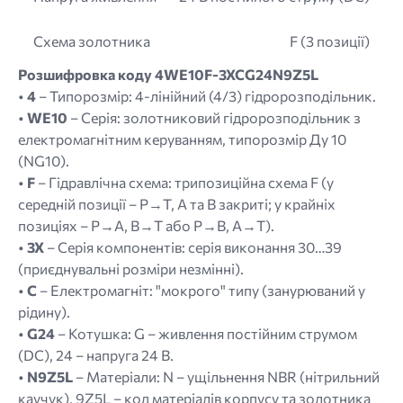
Схема золотника
F (3 позиції)
Розшифровка коду 4WE10F-3XCG24N9Z5L
•
4
– Типорозмір: 4-лінійний (4/3) гідророзподільник.
•
WE10
– Серія: золотниковий гідророзподільник з
електромагнітним керуванням, типорозмір Ду 10
(NG10).
•
F
– Гідравлічна схема: трипозиційна схема F (у
середній позиції – P→T, A та B закриті; у крайніх
позиціях – P→A, B→T або P→B, A→T).
•
3X
– Серія компонентів: серія виконання 30…39
(приєднувальні розміри незмінні).
•
C
– Електромагніт: "мокрого" типу (занурюваний у
рідину).
•
G24
– Котушка: G – живлення постійним струмом
(DC), 24 – напруга 24 В.
•
N9Z5L
– Матеріали: N – ущільнення NBR (нітрильний
каучук), 9Z5L – код матеріалів корпусу та золотника