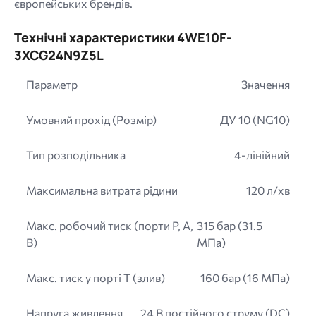
європейських брендів.
Технічні характеристики 4WE10F-
3XCG24N9Z5L
Параметр
Значення
Умовний прохід (Розмір)
ДУ 10 (NG10)
Тип розподільника
4-лінійний
Максимальна витрата рідини
120 л/хв
Макс. робочий тиск (порти P, A,
315 бар (31.5
B)
МПа)
Макс. тиск у порті T (злив)
160 бар (16 МПа)
Напруга живлення
24 В постійного струму (DC)