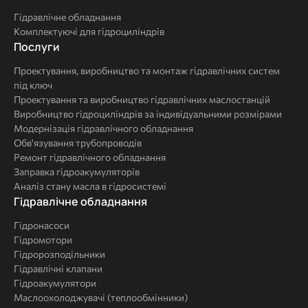
гідравліки
Гідравлічне обладнання
Комплектуючі для гідроциліндрів
Послуги
Послуги
Проектування, виробництво та монтаж гідравлічних систем
під ключ
Проектування та виробництво гідравлічних маслостанцій
Виробництво гідроциліндрів за індивідуальними розмірами
Модернізація гідравлічного обладнання
Обв'язування трубопроводів
Ремонт гідравлічного обладнання
Заправка гідроакумуляторів
Аналіз стану масла в гідросистемі
Комплексні
Гідравлічне обладнання
рішення
Гідронасоси
Гідромотори
Гідророзподільники
Гідравлічні клапани
Гідроакумулятори
Маслоохолоджувачі (теплообмінники)