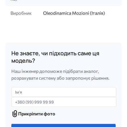
Виробник
Oleodinamica Mozioni (Італія)
Не знаєте, чи підходить саме ця
модель?
Наш інженер допоможе підібрати аналог,
розрахувати систему або запропонує рішення.
Імʼя
Телефон
Прикріпити фото
Прикріпити
фото
Лише