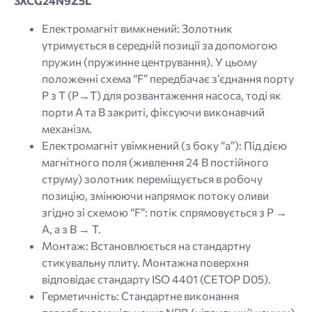
3XCG24N9Z5L
Електромагніт вимкнений: Золотник
утримується в середній позиції за допомогою
пружин (пружинне центрування). У цьому
положенні схема “F” передбачає з’єднання порту
P з T (P→T) для розвантаження насоса, тоді як
порти A та B закриті, фіксуючи виконавчий
механізм.
Електромагніт увімкнений (з боку “a”): Під дією
магнітного поля (живлення 24 В постійного
струму) золотник переміщується в робочу
позицію, змінюючи напрямок потоку оливи
згідно зі схемою “F”: потік спрямовується з P →
A, а з B → T.
Монтаж: Встановлюється на стандартну
стикувальну плиту. Монтажна поверхня
відповідає стандарту ISO 4401 (CETOP D05).
Герметичність: Стандартне виконання