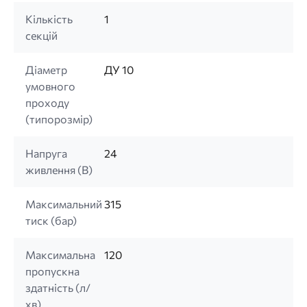
Кількість
1
секцій
Діаметр
ДУ 10
умовного
проходу
(типорозмір)
Напруга
24
живлення (B)
Максимальний
315
тиск (бар)
Максимальна
120
пропускна
здатність (л/
хв)