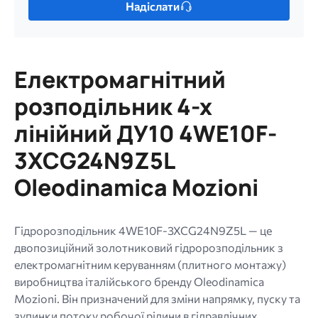
Надіслати
один
файл.
Обмеження:
256
Електромагнітний
МБ.
Дозволені
розподільник 4-х
типи:
лінійний ДУ10 4WE10F-
gif
jpg
3XCG24N9Z5L
jpeg
Oleodinamica Mozioni
png.
Гідророзподільник 4WE10F-3XCG24N9Z5L — це
двопозиційний золотниковий гідророзподільник з
електромагнітним керуванням (плитного монтажу)
виробництва італійського бренду Oleodinamica
Mozioni. Він призначений для зміни напрямку, пуску та
зупинки потоку робочої рідини в гідравлічних