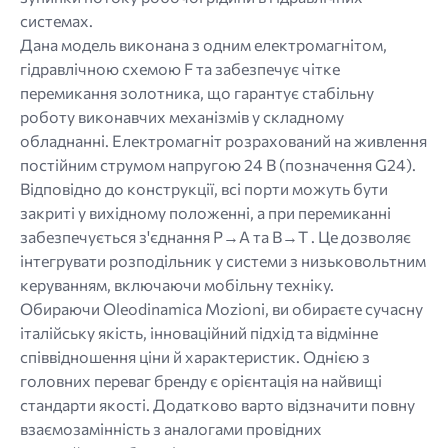
системах.
Дана модель виконана з одним електромагнітом,
гідравлічною схемою F та забезпечує чітке
перемикання золотника, що гарантує стабільну
роботу виконавчих механізмів у складному
обладнанні. Електромагніт розрахований на живлення
постійним струмом напругою 24 В (позначення G24).
Відповідно до конструкції, всі порти можуть бути
закриті у вихідному положенні, а при перемиканні
забезпечується з'єднання P→A та B→T . Це дозволяє
інтегрувати розподільник у системи з низьковольтним
керуванням, включаючи мобільну техніку.
Обираючи Oleodinamica Mozioni, ви обираєте сучасну
італійську якість, інноваційний підхід та відмінне
співвідношення ціни й характеристик. Однією з
головних переваг бренду є орієнтація на найвищі
стандарти якості. Додатково варто відзначити повну
взаємозамінність з аналогами провідних