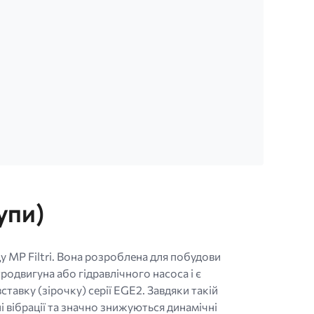
рупи)
у MP Filtri. Вона розроблена для побудови
одвигуна або гідравлічного насоса і є
авку (зірочку) серії EGE2. Завдяки такій
і вібрації та значно знижуються динамічні