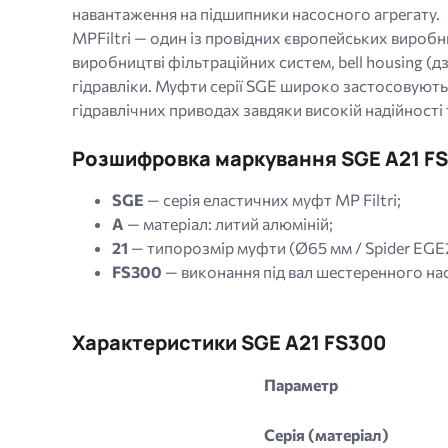
навантаження на підшипники насосного агрегату.
MPFiltri — один із провідних європейських виробник
виробництві фільтраційних систем, bell housing (
гідравліки. Муфти серії SGE широко застосовуютьс
гідравлічних приводах завдяки високій надійності
Розшифровка маркування SGE A21 F
SGE
— серія еластичних муфт MP Filtri;
A
— матеріал: литий алюміній;
21
— типорозмір муфти (Ø65 мм / Spider EGE2
FS300
— виконання під вал шестеренного нас
Характеристики SGE A21 FS300
Параметр
Серія (матеріал)