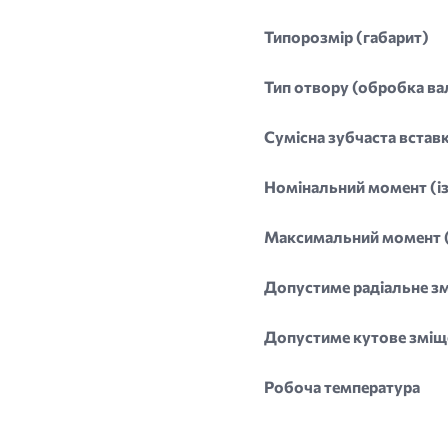
Типорозмір (габарит)
Тип отвору (обробка ва
Сумісна зубчаста встав
Номінальний момент (і
Максимальний момент (
Допустиме радіальне з
Допустиме кутове зміщ
Робоча температура
Im