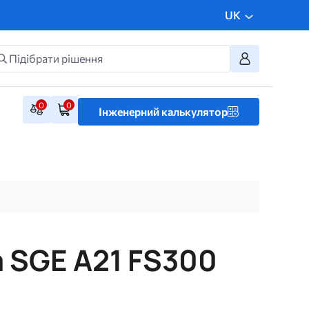
UK
0
0
Інженерний калькулятор
 SGE A21 FS300