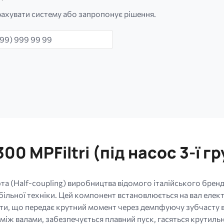
ахувати систему або запропонує рішення.
н
0 MPFiltri (під насос 3-ї г
а (Half-coupling) виробництва відомого італійського бренд
ільної техніки. Цей компонент встановлюється на вал електр
и, що передає крутний момент через демпфуючу зубчасту вст
між валами, забезпечується плавний пуск, гасяться крутильн