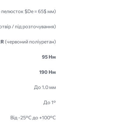
р пелюсток $De = 65$ мм)
вір / під розточування)
RR
(червоний поліуретан)
95 Нм
190 Нм
До 1.0 мм
До 1°
Від -25°C до +100°C