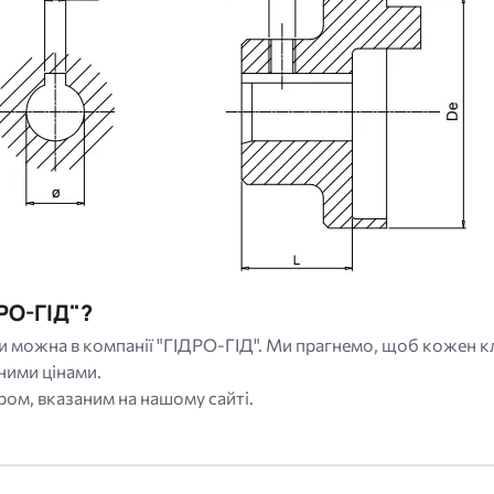
РО-ГІД"?
и можна в компанії "ГІДРО-ГІД". Ми прагнемо, щоб кожен 
ними цінами.
ом, вказаним на нашому сайті.