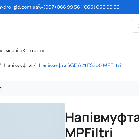
ydro-gid.com.ua
(097) 066 99 56
-
(066) 066 99 56
 компанію
Контакти
Напівмуфта
Напівмуфта SGE A21 FS300 MPFiltri
с
Напівмуфта
MPFiltri