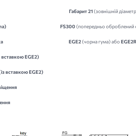
Габарит 21
(зовнішній діамет
ла)
FS300
(попередньо оброблений от
ка
EGE2
(чорна гума) або
EGE2
з вставкою EGE2)
із вставкою EGE2)
міщення
ення
age