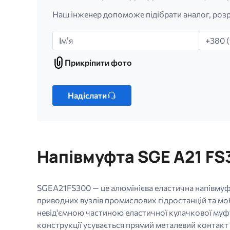
Наш інженер допоможе підібрати аналог, розр
Імʼя
Телефо
Прикріпити фото
Прикріпити
фото
Лише
один
Надіслати
файл.
Обмеження:
256
МБ.
Напівмуфта SGE A21 FS30
Дозволені
типи:
gif
SGEA21FS300 — це алюмінієва еластична напівмуфт
jpg
приводних вузлів промислових гідростанцій та моб
jpeg
невід'ємною частиною еластичної кулачкової муфт
png.
конструкції усувається прямий металевий контакт 