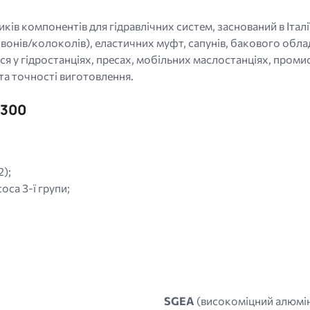
ів компонентів для гідравлічних систем, заснований в Італії
дзвонів/колоколів), еластичних муфт, сапунів, бакового обла
я у гідростанціях, пресах, мобільних маслостанціях, проми
 та точності виготовлення.
S300
);
оса 3-ї групи;
SGEA
(високоміцний алюмін