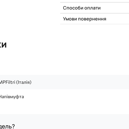
Способи оплати
Умови повернення
ки
MPFiltri (Італія)
Напівмуфта
одель?