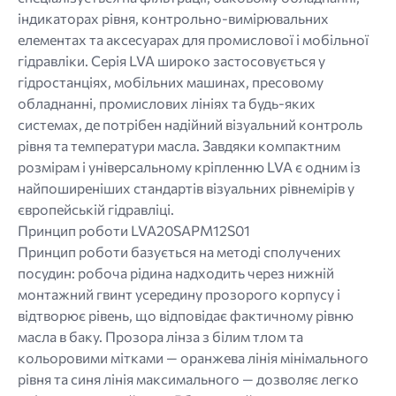
індикаторах рівня, контрольно-вимірювальних
елементах та аксесуарах для промислової і мобільної
гідравліки. Серія LVA широко застосовується у
гідростанціях, мобільних машинах, пресовому
обладнанні, промислових лініях та будь-яких
системах, де потрібен надійний візуальний контроль
рівня та температури масла. Завдяки компактним
розмірам і універсальному кріпленню LVA є одним із
найпоширеніших стандартів візуальних рівнемірів у
європейській гідравліці.
Принцип роботи LVA20SAPM12S01
Принцип роботи базується на методі сполучених
посудин: робоча рідина надходить через нижній
монтажний гвинт усередину прозорого корпусу і
відтворює рівень, що відповідає фактичному рівню
масла в баку. Прозора лінза з білим тлом та
кольоровими мітками — оранжева лінія мінімального
рівня та синя лінія максимального — дозволяє легко