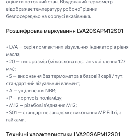
оцінити поточний стан. Вбудований термометр
відображає температуру робочої рідини
безпосередньо на корпусі вказівника.
Розшифровка маркування LVA20SAPM12S01
• LVA — серія компактних візуальних індикаторів рівня
масла;
• 20 — типорозмір (міжосьова відстань кріплення 127
мм);
• S — виконання без термометра в базовій серії / тут:
стандартний візуальний елемент;
• A — ущільнення NBR;
• P — корпус із поліаміду;
• M12 — різьбові з’єднання M12;
• S01 — стандартне заводське виконання MP Filtri, з
гайками.
Технічні характеристики LVA20SAPM12S01