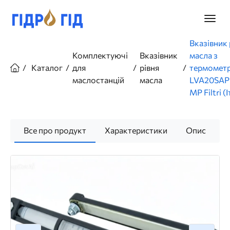
Перейти
до
Головн
основного
меню
вмісту
Рядок
Вказівник 
навіґації
Комплектуючі
Вказівник
масла з
Каталог
для
рівня
термомет
маслостанцій
масла
LVA20SAP
MP Filtri (І
Все про продукт
Характеристики
Опис