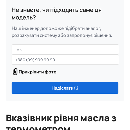
Не знаєте, чи підходить саме ця
модель?
Наш інженер допоможе підібрати аналог,
розрахувати систему або запропонує рішення.
Імʼя
Телефон
Прикріпити фото
Прикріпити
фото
Лише
Надіслати
один
файл.
Обмеження:
256
Вказівник рівня масла з
МБ.
Дозволені
термометром