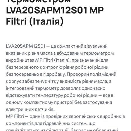
типи:
LVA20SAPM12S01 MP
gif
jpg
Filtri (Італія)
jpeg
png.
LVA20SAPM12S01 — це компактний візуальний
вказівник рівня масла з вбудованим термометром
виробництва MP Filtri (Італія), призначений для
безперервного контролю рівня робочої рідини
безпосередньо в гідробаку. Прозорий поліамідний
корпус забезпечує чітку видимість рівня масла, а
інтегрований термометр дозволяє одночасно
відстежувати температуру робочої рідини — все в
одному компактному пристрої без застосування
електричних датчиків.
MP Filtri — один із провідних європейських виробників
компонентів для гідравлічних систем, що
спеціалізується на фільтрації, баковому обладнанні,