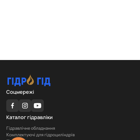
Соцмережі
Каталог
Каталог гідравліки
гідравліки
Гідравлічне обладнання
Комплектуючі для гідроциліндрів