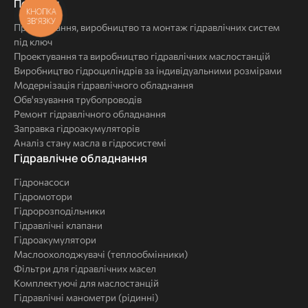
Послуги
Послуги
КНОПКА
ЗВ'ЯЗКУ
Проектування, виробництво та монтаж гідравлічних систем
під ключ
Проектування та виробництво гідравлічних маслостанцій
Виробництво гідроциліндрів за індивідуальними розмірами
Модернізація гідравлічного обладнання
Обв'язування трубопроводів
Ремонт гідравлічного обладнання
Заправка гідроакумуляторів
Аналіз стану масла в гідросистемі
Комплексні
Гідравлічне обладнання
рішення
Гідронасоси
Гідромотори
Гідророзподільники
Гідравлічні клапани
Гідроакумулятори
Маслоохолоджувачі (теплообмінники)
Фільтри для гідравлічних масел
Комплектуючі для маслостанцій
Гідравлічні манометри (рідинні)