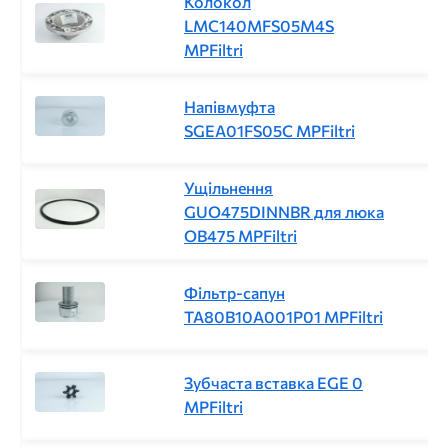
Колокол
LMC140MFS05M4S
MPFiltri
Напівмуфта
SGEA01FS05C MPFiltri
Ущільнення
GUO475DINNBR для люка
OB475 MPFiltri
Фільтр-сапун
TA80B10A001P01 MPFiltri
Зубчаста вставка EGE 0
MPFiltri