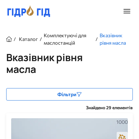
Перейти
до
Головн
основного
меню
вмісту
Рядок
Комплектуючі для
Вказівник
Каталог
навіґації
маслостанцій
рівня масла
Вказівник рівня
масла
Фільтри
Знайдено 29 елементів
1000