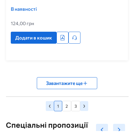
В наявності
124,00 грн
Додати в кошик
Завантажите ще
Попередня
Наступна
‹
›
Розбивка
Сторінка
Сторінка
Сторінка
сторінка
1
2
3
сторінка
на
сторінки
Спеціальні пропозиції