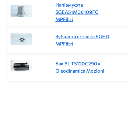
Напівмуфта
SGEA51M06109FG
MPFiltri
Зубчаста вставка EGE 0
MPFiltri
Бак 6L TS120C290V
Oleodinamica Mozioni