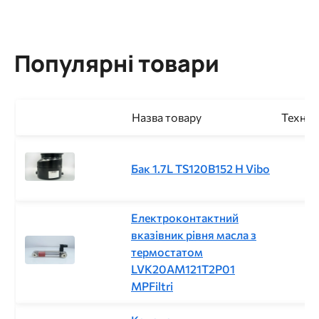
Популярні товари
Назва товару
Техніч
Бак 1.7L TS120B152 H Vibo
Електроконтактний
вказівник рівня масла з
термостатом
LVK20AM121T2P01
MPFiltri