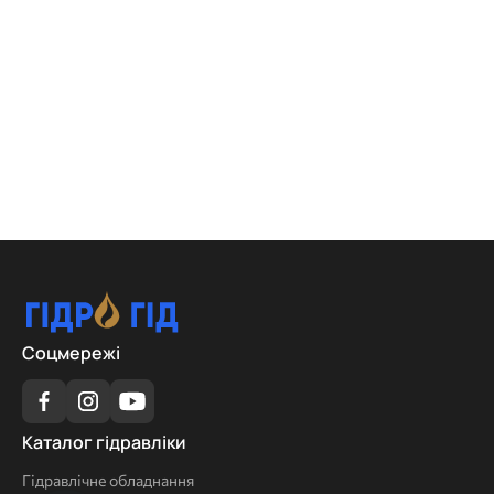
Соцмережі
Каталог
Каталог гідравліки
гідравліки
Гідравлічне обладнання