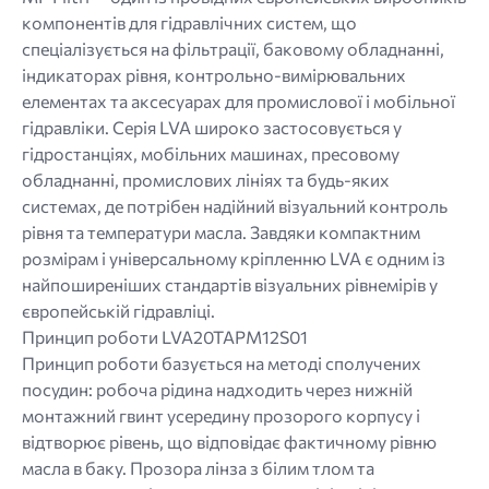
компонентів для гідравлічних систем, що
спеціалізується на фільтрації, баковому обладнанні,
індикаторах рівня, контрольно-вимірювальних
елементах та аксесуарах для промислової і мобільної
гідравліки. Серія LVA широко застосовується у
гідростанціях, мобільних машинах, пресовому
обладнанні, промислових лініях та будь-яких
системах, де потрібен надійний візуальний контроль
рівня та температури масла. Завдяки компактним
розмірам і універсальному кріпленню LVA є одним із
найпоширеніших стандартів візуальних рівнемірів у
європейській гідравліці.
Принцип роботи LVA20TAPM12S01
Принцип роботи базується на методі сполучених
посудин: робоча рідина надходить через нижній
монтажний гвинт усередину прозорого корпусу і
відтворює рівень, що відповідає фактичному рівню
масла в баку. Прозора лінза з білим тлом та