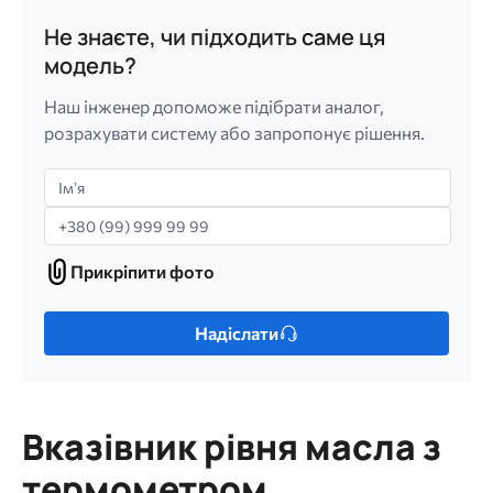
Не знаєте, чи підходить саме ця
модель?
Наш інженер допоможе підібрати аналог,
розрахувати систему або запропонує рішення.
Імʼя
Телефон
Прикріпити фото
Прикріпити
фото
Лише
Надіслати
один
файл.
Обмеження:
256
Вказівник рівня масла з
МБ.
Дозволені
термометром