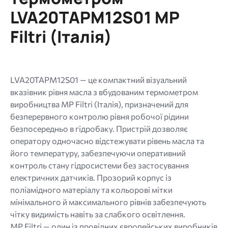
типи:
LVA20TAPM12S01 MP
gif
jpg
Filtri (Італія)
jpeg
png.
LVA20TAPM12S01 — це компактний візуальний
вказівник рівня масла з вбудованим термометром
виробництва MP Filtri (Італія), призначений для
безперервного контролю рівня робочої рідини
безпосередньо в гідробаку. Пристрій дозволяє
оператору одночасно відстежувати рівень масла та
його температуру, забезпечуючи оперативний
контроль стану гідросистеми без застосування
електричних датчиків. Прозорий корпус із
поліамідного матеріалу та кольорові мітки
мінімального й максимального рівнів забезпечують
чітку видимість навіть за слабкого освітлення.
MP Filtri — один із провідних європейських виробників