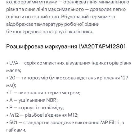
кольоровими мітками — оранжева лінія мінімального
рівня та синя лінія максимального — дозволяє легко
оцінити поточний стан. Вбудований термометр
відображає температуру робочої рідини
безпосередньо на корпусі вказівника.
Розшифровка маркування LVA20TAPM12S01
• LVA — серія компактних візуальних індикаторів рівня
масла;
• 20 — типорозмір (міжосьова відстань кріплення 127
мм);
• T — виконання з термометром;
• A — ущільнення NBR;
• P — корпус із поліаміду;
• M12 — різьбові з’єднання M12;
• S01 — стандартне заводське виконання MP Filtri, з
гайками.