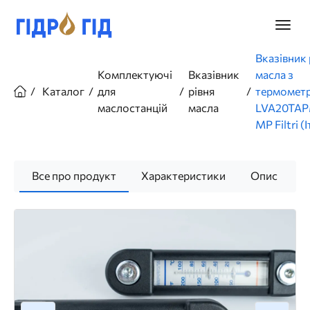
Перейти
до
Головн
основного
меню
вмісту
Рядок
Вказівник 
навіґації
Комплектуючі
Вказівник
масла з
Каталог
для
рівня
термомет
маслостанцій
масла
LVA20TAP
MP Filtri (І
Все про продукт
Характеристики
Опис