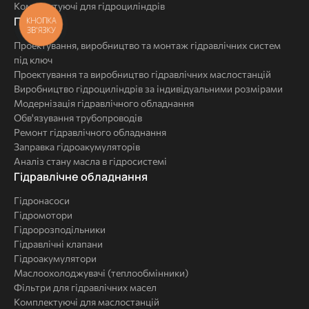
Комплектуючі для гідроциліндрів
Послуги
Послуги
КНОПКА
ЗВ'ЯЗКУ
Проектування, виробництво та монтаж гідравлічних систем
під ключ
Проектування та виробництво гідравлічних маслостанцій
Виробництво гідроциліндрів за індивідуальними розмірами
Модернізація гідравлічного обладнання
Обв'язування трубопроводів
Ремонт гідравлічного обладнання
Заправка гідроакумуляторів
Аналіз стану масла в гідросистемі
Комплексні
Гідравлічне обладнання
рішення
Гідронасоси
Гідромотори
Гідророзподільники
Гідравлічні клапани
Гідроакумулятори
Маслоохолоджувачі (теплообмінники)
Фільтри для гідравлічних масел
Комплектуючі для маслостанцій