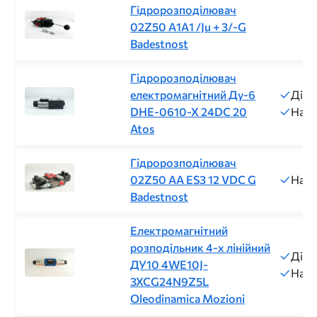
Гідророзподілювач
02Z50 A1A1 /Ju + 3/-G
Badestnost
Гідророзподілювач
електромагнітний Ду-6
Діам
DHE-0610-X 24DC 20
Напр
Atos
Гідророзподілювач
02Z50 AA ES3 12 VDC G
Напр
Badestnost
Електромагнітний
розподільник 4-х лінійний
Діам
ДУ10 4WE10J-
Напр
3XCG24N9Z5L
Oleodinamica Mozioni