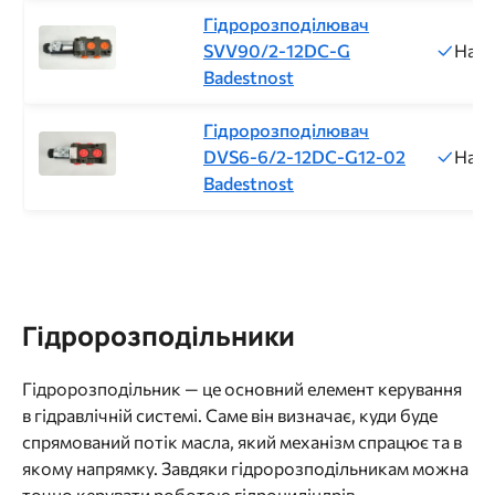
Гідророзподілювач
SVV90/2-12DC-G
Напр
Badestnost
Гідророзподілювач
DVS6-6/2-12DC-G12-02
Напр
Badestnost
Гідророзподільники
Гідророзподільник — це основний елемент керування
в гідравлічній системі. Саме він визначає, куди буде
спрямований потік масла, який механізм спрацює та в
якому напрямку. Завдяки гідророзподільникам можна
точно керувати роботою гідроциліндрів,