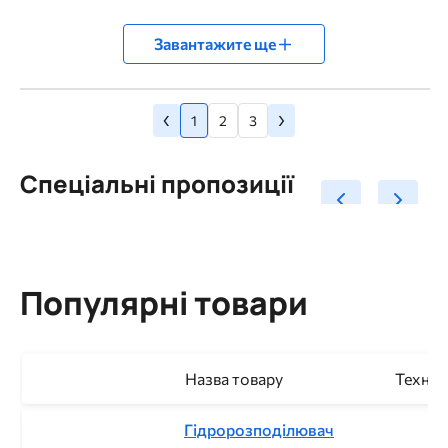
Завантажите ще
Попередня
Наступна
‹
›
Розбивка
Сторінка
Сторінка
Сторінка
сторінка
1
2
3
сторінка
на
сторінки
Спеціальні пропозиції
Популярні товари
Назва товару
Техніч
Гідророзподілювач