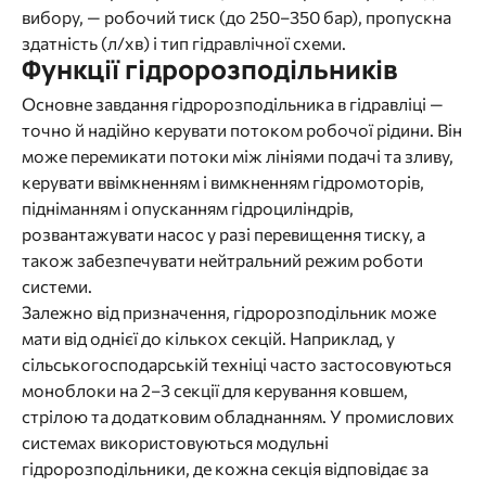
вибору, — робочий тиск (до 250–350 бар), пропускна
здатність (л/хв) і тип гідравлічної схеми.
Функції гідророзподільників
Основне завдання гідророзподільника в гідравліці —
точно й надійно керувати потоком робочої рідини. Він
може перемикати потоки між лініями подачі та зливу,
керувати ввімкненням і вимкненням гідромоторів,
підніманням і опусканням гідроциліндрів,
розвантажувати насос у разі перевищення тиску, а
також забезпечувати нейтральний режим роботи
системи.
Залежно від призначення, гідророзподільник може
мати від однієї до кількох секцій. Наприклад, у
сільськогосподарській техніці часто застосовуються
моноблоки на 2–3 секції для керування ковшем,
стрілою та додатковим обладнанням. У промислових
системах використовуються модульні
гідророзподільники, де кожна секція відповідає за