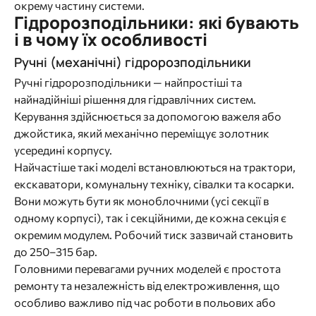
окрему частину системи.
Гідророзподільники: які бувають
і в чому їх особливості
Ручні (механічні) гідророзподільники
Ручні гідророзподільники — найпростіші та
найнадійніші рішення для гідравлічних систем.
Керування здійснюється за допомогою важеля або
джойстика, який механічно переміщує золотник
усередині корпусу.
Найчастіше такі моделі встановлюються на трактори,
екскаватори, комунальну техніку, сівалки та косарки.
Вони можуть бути як моноблочними (усі секції в
одному корпусі), так і секційними, де кожна секція є
окремим модулем. Робочий тиск зазвичай становить
до 250–315 бар.
Головними перевагами ручних моделей є простота
ремонту та незалежність від електроживлення, що
особливо важливо під час роботи в польових або