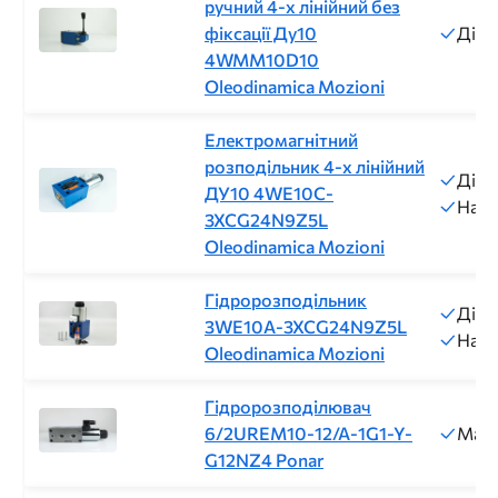
ручний 4-х лінійний без
фіксації Ду10
Діам
4WMM10D10
Oleodinamica Mozioni
Електромагнітний
розподільник 4-х лінійний
Діам
ДУ10 4WE10C-
Напр
3XCG24N9Z5L
Oleodinamica Mozioni
Гідророзподільник
Діам
3WE10A-3XCG24N9Z5L
Напр
Oleodinamica Mozioni
Гідророзподілювач
6/2UREM10-12/A-1G1-Y-
Макс
G12NZ4 Ponar