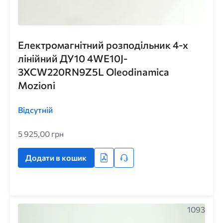
Електромагнітний розподільник 4-х
лінійний ДУ10 4WE10J-
3XCW220RN9Z5L Oleodinamica
Mozioni
Відсутній
5 925,00 грн
Додати в кошик
1093