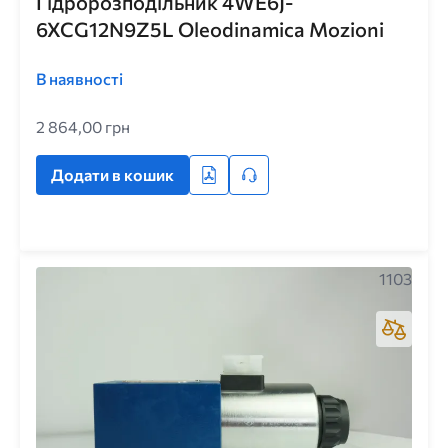
Гідророзподільник 4WE6J-
6XCG12N9Z5L Oleodinamica Mozioni
В наявності
2 864,00 грн
Додати в кошик
1103