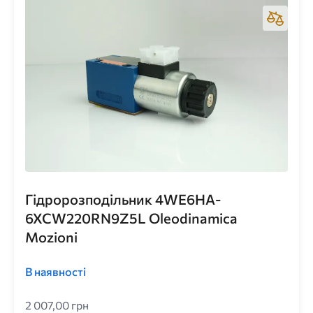
Гідророзподільник 4WE6HA-
6XCW220RN9Z5L Oleodinamica
Mozioni
В наявності
2 007,00 грн