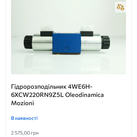
Гідророзподільник 4WE6H-
6XCW220RN9Z5L Oleodinamica
Mozioni
В наявності
2 575,00 грн