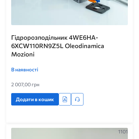
Гідророзподільник 4WE6HA-
6XCW110RN9Z5L Oleodinamica
Mozioni
В наявності
2 007,00 грн
Додати в кошик
1101