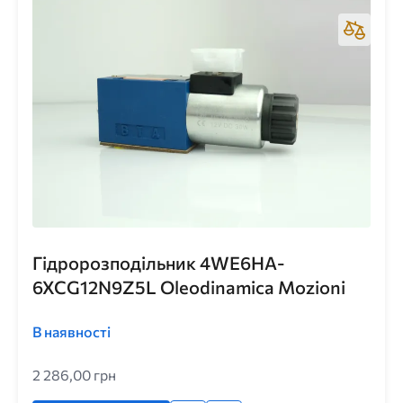
Гідророзподільник 4WE6HA-
6XCG12N9Z5L Oleodinamica Mozioni
В наявності
2 286,00 грн