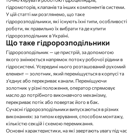
гідромоторів, клапанів та інших компонентів системи.
У цій статті ми розглянемо, що таке
гідророзподільники, які існують їхні типи, особливості
роботи, як правильно їх вибрати та де купити
гідророзподільник в Україні.
Що таке гідророзподільники
Гідророзподільник — це пристрій, за допомогою
якого змінюється напрямок потоку робочої рідини в
гідросистемі. Усередині нього розташований рухомий
елемент — золотник, який переміщується в корпусі та
з'єднує або перекриває канали. Переміщуючи
золотник у різні положення, оператор спрямовує
масло до потрібного виконавчого механізму,
перекриває потік або повертає його в бак.
Сучасні гідророзподільники випускаються в різних
виконаннях: за типом керування, способом монтажу,
кількістю секцій і схемою перемикання.
Основні характеристики, на які звертають увагу під час