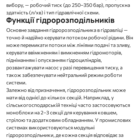
вибору, — робочий тиск (до 250–350 бар), пропускна
здатність (л/хв) і тип гідравлічної схеми.
Функції гідророзподільників
Основне завдання гідророзподільника в гідравліці —
точно й надійно керувати потоком робочої рідини. Він
може перемикати потоки між лініями подачі та зливу,
керувати ввімкненням і вимкненням гідромоторів,
підніманням і опусканням гідроциліндрів,
розвантажувати насос у разі перевищення тиску, а
також забезпечувати нейтральний режим роботи
системи.
Залежно від призначення, гідророзподільник може
мати від однієї до кількох секцій. Наприклад, у
сільськогосподарській техніці часто застосовуються
моноблоки на 2–3 секції для керування ковшем,
стрілою та додатковим обладнанням. У промислових
системах використовуються модульні
гідророзподільники, де кожна секція відповідає за