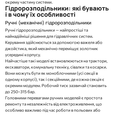
окрему частину системи.
Гідророзподільники: які бувають
і в чому їх особливості
Ручні (механічні) гідророзподільники
Ручні гідророзподільники — найпростіші та
найнадійніші рішення для гідравлічних систем.
Керування здійснюється за допомогою важеля або
джойстика, який механічно переміщує золотник
усередині корпусу.
Найчастіше такі моделі встановлюються на трактори,
екскаватори, комунальну техніку, сівалки та косарки.
Вони можуть бути як моноблочними (усі секції в
одному корпусі), так і секційними, де кожна секція є
окремим модулем. Робочий тиск зазвичай становить
до 250–315 бар.
Головними перевагами ручних моделей є простота
ремонту та незалежність від електроживлення, що
особливо важливо під час роботи в польових або