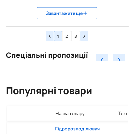
Завантажите ще
Попередня
Наступна
‹
›
Розбивка
Сторінка
Сторінка
Сторінка
сторінка
1
2
3
сторінка
на
сторінки
Спеціальні пропозиції
Популярні товари
Назва товару
Техніч
Гідророзподілювач