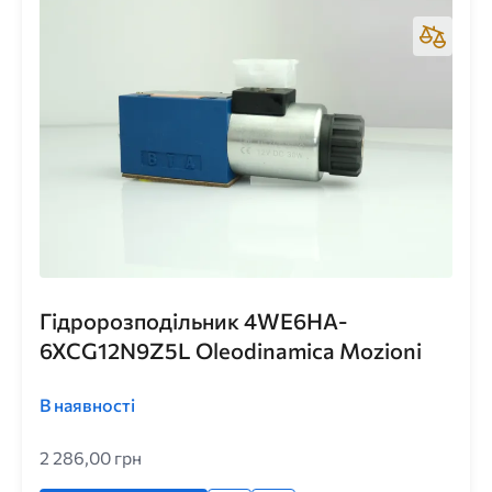
Гідророзподільник 4WE6HA-
6XCG12N9Z5L Oleodinamica Mozioni
В наявності
2 286,00 грн