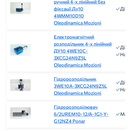
ручний 4-х лінійний без
фіксації Ду10
Діам
4WMM10D10
Oleodinamica Mozioni
Електромагнітний
розподільник 4-х лінійний
Діам
ДУ10 4WE10C-
Напр
3XCG24N9Z5L
Oleodinamica Mozioni
Гідророзподільник
Діам
3WE10A-3XCG24N9Z5L
Напр
Oleodinamica Mozioni
Гідророзподілювач
6/2UREM10-12/A-1G1-Y-
Макс
G12NZ4 Ponar