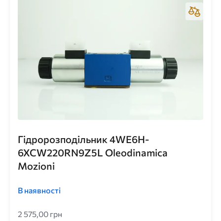
Гідророзподільник 4WE6H-
6XCW220RN9Z5L Oleodinamica
Mozioni
В наявності
2 575,00 грн