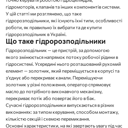
гідромоторів, клапанів та інших компонентів системи.
У цій статті ми розглянемо, що таке
гідророзподільники, які існують їхні типи, особливості
роботи, як правильно їх вибрати та де купити
гідророзподільник в Україні.
Що таке гідророзподільники
Гідророзподільник — це пристрій, за допомогою
якого змінюється напрямок потоку робочої рідини в
гідросистемі. Усередині нього розташований рухомий
елемент — золотник, який переміщується в корпусі та
з'єднує або перекриває канали. Переміщуючи
золотник у різні положення, оператор спрямовує
масло до потрібного виконавчого механізму,
перекриває потік або повертає його в бак.
Сучасні гідророзподільники випускаються в різних
виконаннях: за типом керування, способом монтажу,
кількістю секцій і схемою перемикання.
Основні характеристики, на які звертають увагу під час