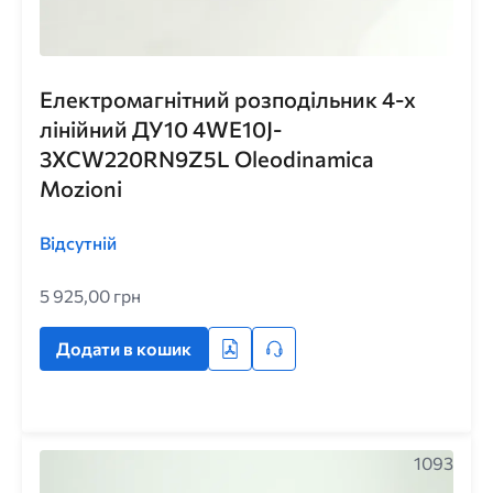
Електромагнітний розподільник 4-х
лінійний ДУ10 4WE10J-
3XCW220RN9Z5L Oleodinamica
Mozioni
Відсутній
5 925,00 грн
Додати в кошик
1093