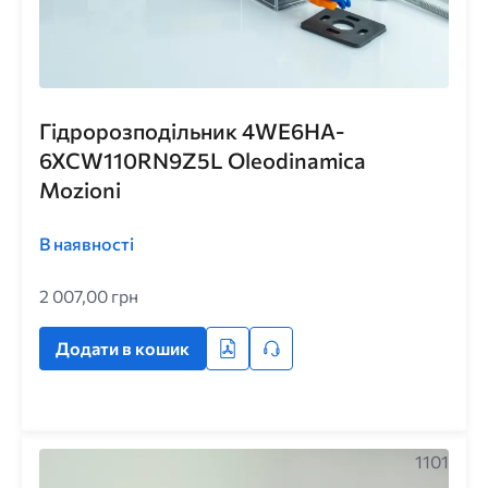
Гідророзподільник 4WE6HA-
6XCW110RN9Z5L Oleodinamica
Mozioni
В наявності
2 007,00 грн
Додати в кошик
1101