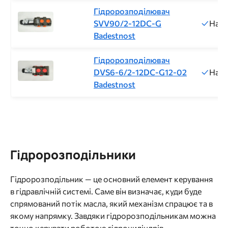
Гідророзподілювач
SVV90/2-12DC-G
Напр
Badestnost
Гідророзподілювач
DVS6-6/2-12DC-G12-02
Напр
Badestnost
Гідророзподільники
Гідророзподільник — це основний елемент керування
в гідравлічній системі. Саме він визначає, куди буде
спрямований потік масла, який механізм спрацює та в
якому напрямку. Завдяки гідророзподільникам можна
точно керувати роботою гідроциліндрів,