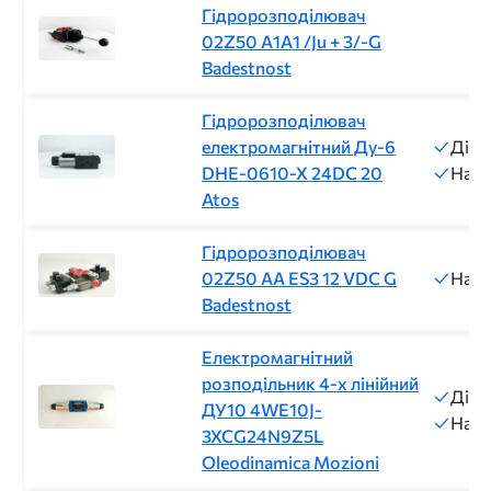
Гідророзподілювач
02Z50 A1A1 /Ju + 3/-G
Badestnost
Гідророзподілювач
електромагнітний Ду-6
Діам
DHE-0610-X 24DC 20
Напр
Atos
Гідророзподілювач
02Z50 AA ES3 12 VDC G
Напр
Badestnost
Електромагнітний
розподільник 4-х лінійний
Діам
ДУ10 4WE10J-
Напр
3XCG24N9Z5L
Oleodinamica Mozioni