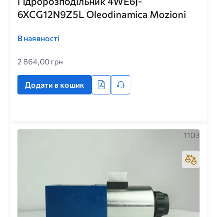
Гідророзподільник 4WE6J-
6XCG12N9Z5L Oleodinamica Mozioni
В наявності
2 864,00 грн
Додати в кошик
1103