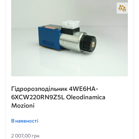
Гідророзподільник 4WE6HA-
6XCW220RN9Z5L Oleodinamica
Mozioni
В наявності
2 007,00 грн