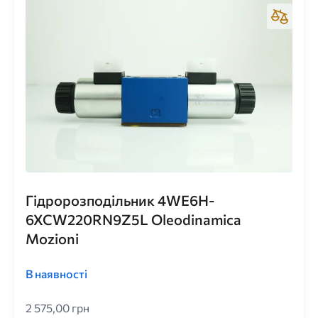
Гідророзподільник 4WE6H-
6XCW220RN9Z5L Oleodinamica
Mozioni
В наявності
2 575,00 грн