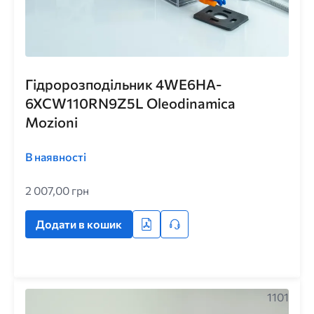
Гідророзподільник 4WE6HA-
6XCW110RN9Z5L Oleodinamica
Mozioni
В наявності
2 007,00 грн
Додати в кошик
1101