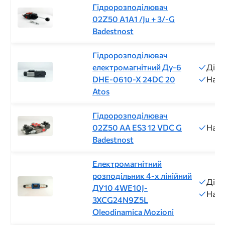
Гідророзподілювач
02Z50 A1A1 /Ju + 3/-G
Badestnost
Гідророзподілювач
електромагнітний Ду-6
Діам
DHE-0610-X 24DC 20
Напр
Atos
Гідророзподілювач
02Z50 AA ES3 12 VDC G
Напр
Badestnost
Електромагнітний
розподільник 4-х лінійний
Діам
ДУ10 4WE10J-
Напр
3XCG24N9Z5L
Oleodinamica Mozioni