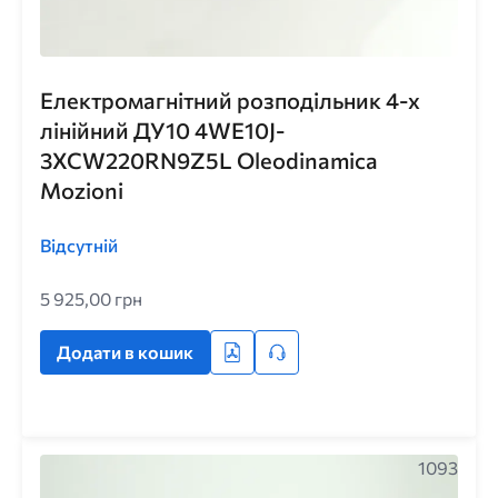
Електромагнітний розподільник 4-х
лінійний ДУ10 4WE10J-
3XCW220RN9Z5L Oleodinamica
Mozioni
Відсутній
5 925,00 грн
Додати в кошик
1093