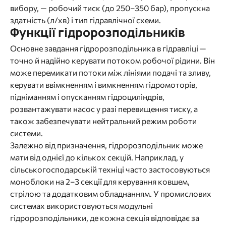
вибору, — робочий тиск (до 250–350 бар), пропускна
здатність (л/хв) і тип гідравлічної схеми.
Функції гідророзподільників
Основне завдання гідророзподільника в гідравліці —
точно й надійно керувати потоком робочої рідини. Він
може перемикати потоки між лініями подачі та зливу,
керувати ввімкненням і вимкненням гідромоторів,
підніманням і опусканням гідроциліндрів,
розвантажувати насос у разі перевищення тиску, а
також забезпечувати нейтральний режим роботи
системи.
Залежно від призначення, гідророзподільник може
мати від однієї до кількох секцій. Наприклад, у
сільськогосподарській техніці часто застосовуються
моноблоки на 2–3 секції для керування ковшем,
стрілою та додатковим обладнанням. У промислових
системах використовуються модульні
гідророзподільники, де кожна секція відповідає за