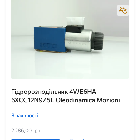
Гідророзподільник 4WE6HA-
6XCG12N9Z5L Oleodinamica Mozioni
В наявності
2 286,00 грн