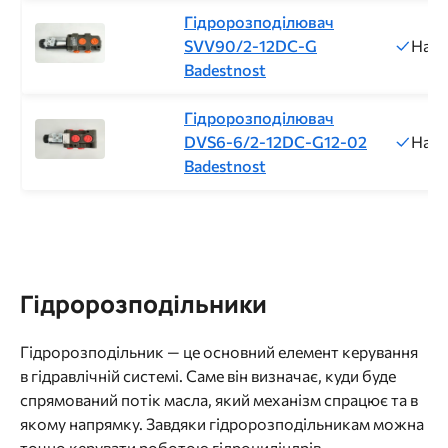
Гідророзподілювач
SVV90/2-12DC-G
Напр
Badestnost
Гідророзподілювач
DVS6-6/2-12DC-G12-02
Напр
Badestnost
Гідророзподільники
Гідророзподільник — це основний елемент керування
в гідравлічній системі. Саме він визначає, куди буде
спрямований потік масла, який механізм спрацює та в
якому напрямку. Завдяки гідророзподільникам можна
точно керувати роботою гідроциліндрів,