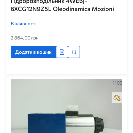
Гідророзподільник 4WE6J-
6XCG12N9Z5L Oleodinamica Mozioni
В наявності
2 864,00 грн
Додати в кошик
1103