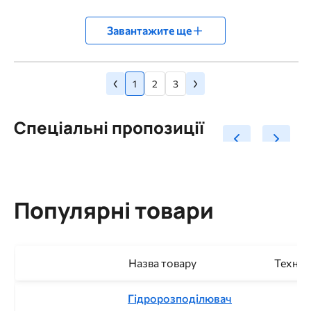
Завантажите ще
Попередня
Наступна
‹
›
Розбивка
Сторінка
Сторінка
Сторінка
сторінка
1
2
3
сторінка
на
сторінки
Спеціальні пропозиції
Популярні товари
Назва товару
Техніч
Гідророзподілювач