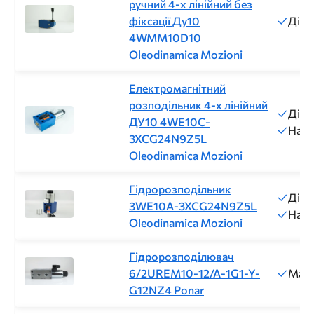
ручний 4-х лінійний без
фіксації Ду10
Діам
4WMM10D10
Oleodinamica Mozioni
Електромагнітний
розподільник 4-х лінійний
Діам
ДУ10 4WE10C-
Напр
3XCG24N9Z5L
Oleodinamica Mozioni
Гідророзподільник
Діам
3WE10A-3XCG24N9Z5L
Напр
Oleodinamica Mozioni
Гідророзподілювач
6/2UREM10-12/A-1G1-Y-
Макс
G12NZ4 Ponar