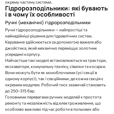
окрему частину системи.
Гідророзподільники: які бувають
і в чому їх особливості
Ручні (механічні) гідророзподільники
Ручні гідророзподільники — найпростіші та
найнадійніші рішення для гідравлічних систем.
Керування здійснюється за допомогою важеля або
джойстика, який механічно переміщує золотник
усередині корпусу.
Найчастіше такі моделі встановлюються на трактори,
екскаватори, комунальну техніку, сівалки та косарки.
Вони можуть бути як моноблочними (усі секції в
одному корпусі), так і секційними, де кожна секція є
окремим модулем. Робочий тиск зазвичай становить
до 250–315 бар.
Головними перевагами ручних моделей є простота
ремонту та незалежність від електроживлення, що
особливо важливо під час роботи в польових або