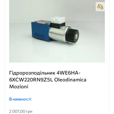
Гідророзподільник 4WE6HA-
6XCW220RN9Z5L Oleodinamica
Mozioni
В наявності
2 007,00 грн