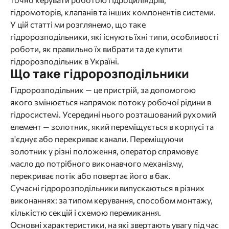
гідромоторів, клапанів та інших компонентів системи.
У цій статті ми розглянемо, що таке
гідророзподільники, які існують їхні типи, особливості
роботи, як правильно їх вибрати та де купити
гідророзподільник в Україні.
Що таке гідророзподільники
Гідророзподільник — це пристрій, за допомогою
якого змінюється напрямок потоку робочої рідини в
гідросистемі. Усередині нього розташований рухомий
елемент — золотник, який переміщується в корпусі та
з'єднує або перекриває канали. Переміщуючи
золотник у різні положення, оператор спрямовує
масло до потрібного виконавчого механізму,
перекриває потік або повертає його в бак.
Сучасні гідророзподільники випускаються в різних
виконаннях: за типом керування, способом монтажу,
кількістю секцій і схемою перемикання.
Основні характеристики, на які звертають увагу під час